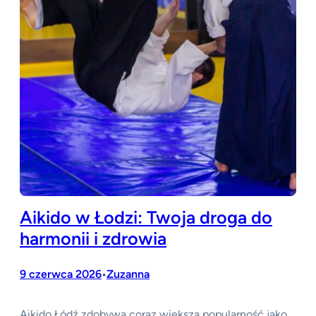
Aikido w Łodzi: Twoja droga do
harmonii i zdrowia
9 czerwca 2026
Zuzanna
•
Aikido Łódź zdobywa coraz większą popularność jako