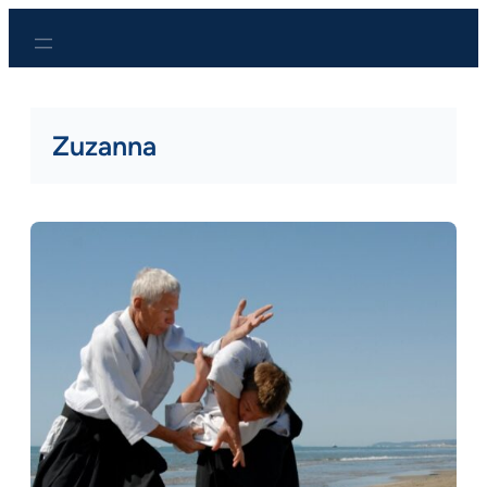
Przejdź
do
treści
Zuzanna