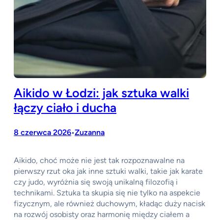
Aikido w Łodzi: jak sztuka walki
łączy ciało i ducha
8 czerwca 2026
Zuzanna
•
Aikido, choć może nie jest tak rozpoznawalne na
pierwszy rzut oka jak inne sztuki walki, takie jak karate
czy judo, wyróżnia się swoją unikalną filozofią i
technikami. Sztuka ta skupia się nie tylko na aspekcie
fizycznym, ale również duchowym, kładąc duży nacisk
na rozwój osobisty oraz harmonię między ciałem a