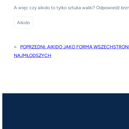
A więc czy aikido to tylko sztuka walki? Odpowiedź brz
Aikido
←
POPRZEDNI:
AIKIDO JAKO FORMA WSZECHSTRO
NAJMŁODSZYCH