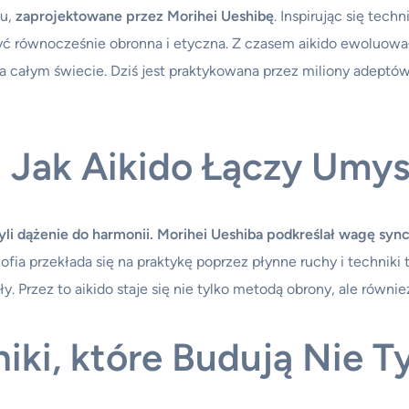
u,
zaprojektowane przez Morihei Ueshibę
. Inspirując się tech
 być równocześnie obronna i etyczna. Z czasem aikido ewoluo
a całym świecie. Dziś jest praktykowana przez miliony adeptów
: Jak Aikido Łączy Umysł
yli dążenie do harmonii. Morihei Ueshiba podkreślał wagę synch
fia przekłada się na praktykę poprzez płynne ruchy i techniki t
y. Przez to aikido staje się nie tylko metodą obrony, ale rów
ki, które Budują Nie Tyl