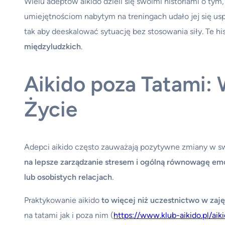
Wielu adeptów aikido dzieli się swoimi historiami o tym,
umiejętnościom nabytym na treningach udało jej się us
tak aby deeskalować sytuację bez stosowania siły. Te hi
międzyludzkich
.
Aikido poza Tatami:
Życie
Adepci aikido często zauważają pozytywne zmiany w sw
na lepsze zarządzanie stresem i ogólną równowagę em
lub osobistych relacjach
.
Praktykowanie aikido
to więcej niż uczestnictwo w zaj
na tatami jak i poza nim (
https://www.klub-aikido.pl/ai