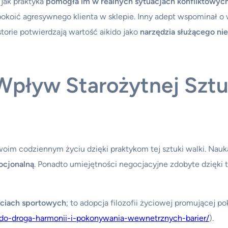
 jak praktyka
pomogła im w realnych sytuacjach konfliktowyc
pokoić agresywnego klienta w sklepie. Inny adept wspominał o
storie potwierdzają wartość aikido jako
narzędzia służącego nie
 Wpływ Starożytnej Szt
oim codziennym życiu dzięki praktykom tej sztuki walki. Nauk
ocjonalną
. Ponadto umiejętności negocjacyjne zdobyte dzięki
ęciach sportowych
; to adopcja filozofii życiowej promującej p
kido-droga-harmonii-i-pokonywania-wewnetrznych-barier/
).