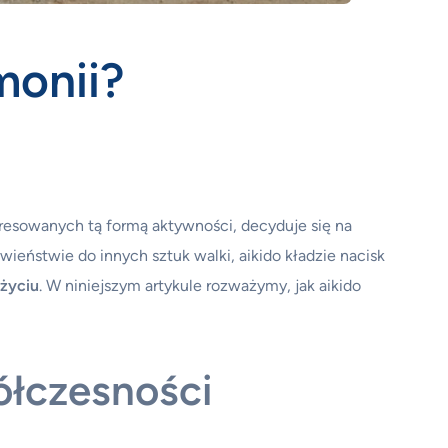
monii?
teresowanych tą formą aktywności, decyduje się na
iwieństwie do innych sztuk walki, aikido kładzie nacisk
życiu
. W niniejszym artykule rozważymy, jak aikido
ółczesności