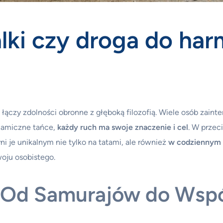
lki czy droga do har
ra łączy zdolności obronne z głęboką filozofią. Wiele osób zain
namiczne tańce,
każdy ruch ma swoje znaczenie i cel
. W przec
ni je unikalnym nie tylko na tatami, ale również
w codziennym 
woju osobistego.
: Od Samurajów do Wsp