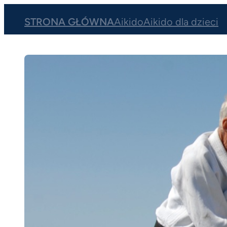
Przejdź
STRONA GŁÓWNA
Aikido
Aikido dla dzieci
do
treści