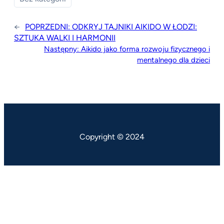
←
POPRZEDNI:
ODKRYJ TAJNIKI AIKIDO W ŁODZI:
SZTUKA WALKI I HARMONII
Następny:
Aikido jako forma rozwoju fizycznego i
mentalnego dla dzieci
Copyright © 2024