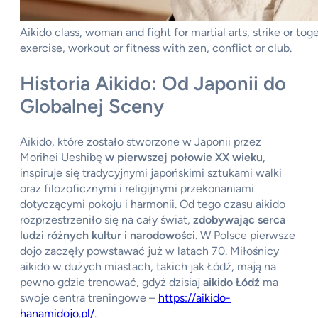
Aikido class, woman and fight for martial arts, strike or to
exercise, workout or fitness with zen, conflict or club.
Historia Aikido: Od Japonii do
Globalnej Sceny
Aikido, które zostało stworzone w Japonii przez
Morihei Ueshibę
w pierwszej połowie XX wieku
,
inspiruje się tradycyjnymi japońskimi sztukami walki
oraz filozoficznymi i religijnymi przekonaniami
dotyczącymi pokoju i harmonii. Od tego czasu aikido
rozprzestrzeniło się na cały świat,
zdobywając serca
ludzi różnych kultur i narodowości
. W Polsce pierwsze
dojo zaczęły powstawać już w latach 70. Miłośnicy
aikido w dużych miastach, takich jak Łódź, mają na
pewno gdzie trenować, gdyż dzisiaj
aikido Łódź
ma
swoje centra treningowe –
https://aikido-
hanamidojo.pl/
.