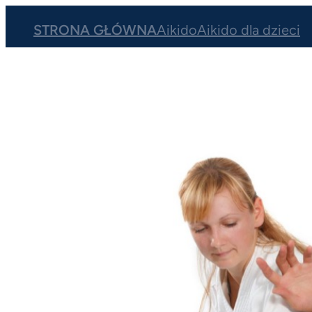
Przejdź
STRONA GŁÓWNA
Aikido
Aikido dla dzieci
do
treści