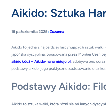
Aikido: Sztuka Har
•
15 października 2025
Zuzanna
Aikido to jedna z najbardziej fascynujących sztuk walki,
japońska dyscyplina, opracowana przez Morihei Ueshibę 
aikido Łódź – Aikido-hanamidojo.pl
, zdobywa ono coraz 
podstawy aikido, jego praktyczne zastosowanie oraz kor
Podstawy Aikido: Filo
Aikido to sztuka walki,
która różni się od innych dyscyp