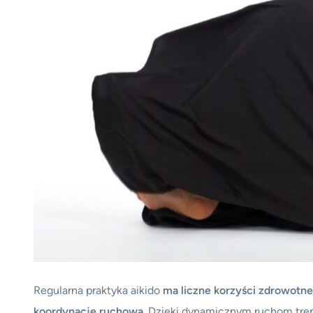
Regularna praktyka aikido
ma liczne korzyści zdrowotne 
koordynację ruchową
. Dzięki dynamicznym ruchom tren