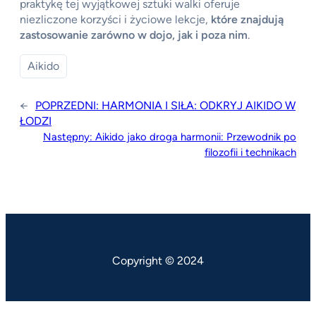
praktykę tej wyjątkowej sztuki walki oferuje
niezliczone korzyści i życiowe lekcje,
które znajdują
zastosowanie zarówno w dojo, jak i poza nim
.
Aikido
←
POPRZEDNI:
HARMONIA I SIŁA: ODKRYJ AIKIDO W
ŁODZI
Następny:
Aikido jako droga harmonii: Przewodnik po
filozofii i technikach
Copyright © 2024