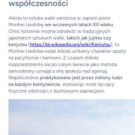
współczesności
Aikido to sztuka walki założona w Japonii przez
Morihei Ueshibę
we wczesnych latach XX wieku.
Choć korzenie można odnaleźć w tradycyjnych
japońskich sztukach walki,
takich jak jujitsu czy
kenjutsu
(
https://pl.wikipedia.org/wiki/Kenjutsu
), to
Morihei Ueshiba nadał Aikido unikalny charakter oparty
na pacyfizmie i harmonii. Z czasem Aikido
rozprzestrzeniło się po całym świecie jako metoda
samoobrony uznająca siłę spokoju nad agresją.
Współcześnie
praktykowane jest przez miliony ludzi
na każdym kontynencie
, stanowiąc most łączący
fizyczne zdolności z duchowymi aspiracjami.