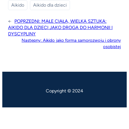
Aikido
Aikido dla dzieci
←
POPRZEDNI:
MAŁE CIAŁA, WIELKA SZTUKA:
AIKIDO DLA DZIECI JAKO DROGA DO HARMONII I
DYSCYPLINY
Następny:
Aikido jako forma samorozwoju i obrony
osobistej
Copyright © 2024